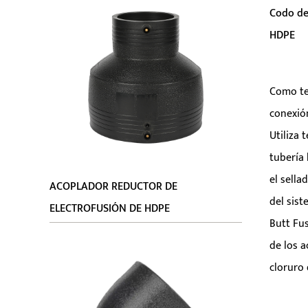
Codo de
HDPE
Parám
En el
Como te
agua,
conexión
Butt 
Utiliza
...
tubería
el sella
ACOPLADOR REDUCTOR DE
del sist
ELECTROFUSIÓN DE HDPE
Butt Fus
de los a
cloruro 
las nece