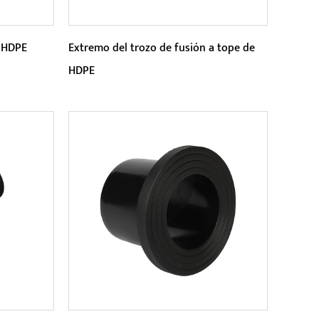
e HDPE
Extremo del trozo de fusión a tope de
HDPE
Parámetros:
HDPE Butt Fusion Stub End tiene un
diseño de soldadura único que
puede lograr una conexión perfec...
LEER MÁS