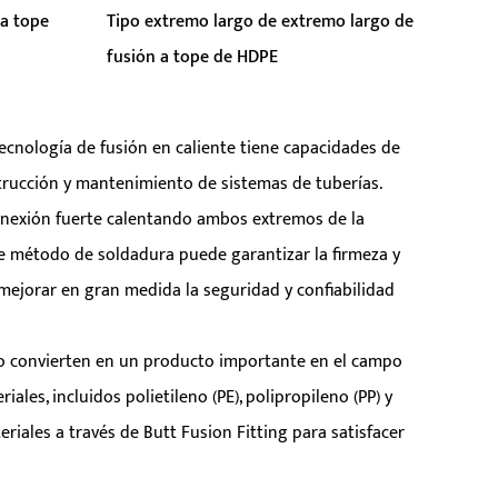
 a tope
Tipo extremo largo de extremo largo de
fusión a tope de HDPE
ecnología de fusión en caliente tiene capacidades de
Parámetros:
strucción y mantenimiento de sistemas de tuberías.
conexión fuerte calentando ambos extremos de la
LEER MÁS
e método de soldadura puede garantizar la firmeza y
 mejorar en gran medida la seguridad y confiabilidad
 lo convierten en un producto importante en el campo
ales, incluidos polietileno (PE), polipropileno (PP) y
eriales a través de Butt Fusion Fitting para satisfacer
Butt Fusion Fitting también puede conectar tuberías