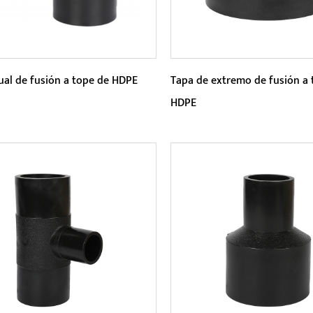
ual de fusión a tope de HDPE
Tapa de extremo de fusión a 
HDPE
etros:
Parámetros:
terial HDPE tiene buena
La característica más impo
lidad química, por lo que el
este producto es su mejor
gual de fusión a tope de HD...
rendimiento de sellado. A t
LEER MÁS
LEER MÁS
de...