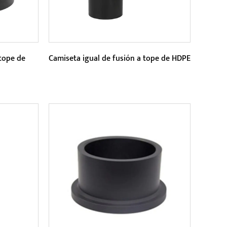
tope de
Camiseta igual de fusión a tope de HDPE
Parámetros:
rtante de
HDPE Butt Fusion Equal Tee tiene
una mejor resistencia a la corrosión
ravés
y puede funcionar de manera...
LEER MÁS