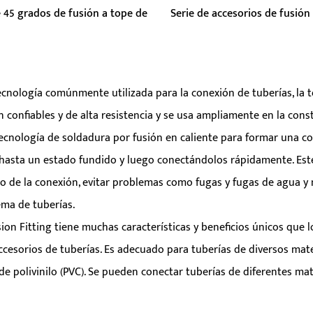
 45 grados de fusión a tope de
Serie de accesorios de fusión
etros:
 campo del tratamiento de
cnología comúnmente utilizada para la conexión de tuberías, la t
Parámetros:
 el codo de 45 grados HDPE
 confiables y de alta resistencia y se usa ampliamente en la con
Fusion se usa ampliamente en
 tecnología de soldadura por fusión en caliente para formar una 
LEER MÁS
LEER MÁS
 hasta un estado fundido y luego conectándolos rápidamente. Est
do de la conexión, evitar problemas como fugas y fugas de agua y
ema de tuberías.
ion Fitting tiene muchas características y beneficios únicos que
ccesorios de tuberías. Es adecuado para tuberías de diversos materi
de polivinilo (PVC). Se pueden conectar tuberías de diferentes mat
sidades de diferentes proyectos de ingeniería. Al mismo tiempo, 