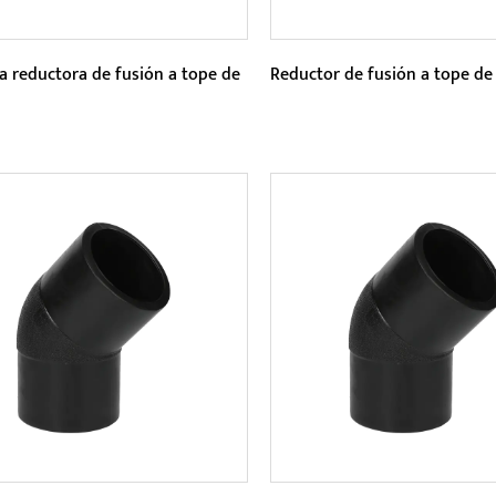
a reductora de fusión a tope de
Reductor de fusión a tope d
etros:
Parámetros:
minos de características del
Este producto tiene mejor
cto, la camiseta reductora
resistencia a la corrosión,
Butt Fusion tiene muchas ...
resistencia al desgaste y
LEER MÁS
LEER MÁS
propiedades antie...