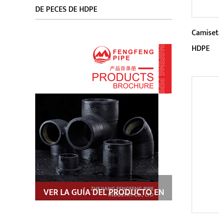
DE PECES DE HDPE
Camiset
HDPE
Parám
En tér
produ
HDPE 
VER LA GUÍA DEL PRODUCTO EN
PDF