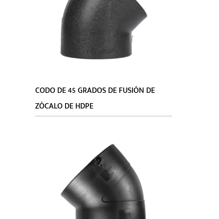
de dife
El acces
condicio
temperat
conexión
funciona
CODO DE 45 GRADOS DE FUSIÓN DE
Butt Fus
ZÓCALO DE HDPE
simpleme
método d
manteni
estanque